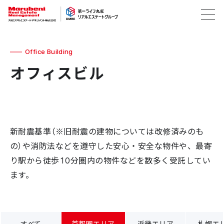
Office Building
オフィスビル
新耐震基準（※旧耐震の建物については改修済みのも
の）や消防法などを遵守した安心・安全な物件や、最寄
り駅から徒歩10分圏内の物件などを数多く受託してい
ます。
すべて
首都圏エリア
近畿エリア
札幌エ