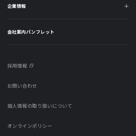
企業情報
住まい（賃貸住宅）
住まい（社宅・賃貸住宅）
社長メッセージ
ホテル
ホテル
会社案内パンフレット
会社概要
学校・教育施設
学校・教育施設
事業所・アクセス
不動産開発をご検討の方へ
採用情報
沿革
お問い合わせ
物件をお探しの方向け
当社のサステナビリティに関する取り組み
個人情報の取り扱いについて
オフィス・店舗をお探しの方へ
電子公告
社宅・社員寮をお探しの方へ
オンラインポリシー