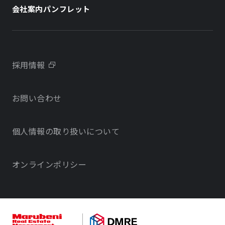
ホテル
会社案内パンフレット
会社概要
学校・教育施設
学校・教育施設
事業所・アクセス
不動産開発をご検討の方へ
採用情報
沿革
お問い合わせ
物件をお探しの方向け
当社のサステナビリティに関する取り組み
個人情報の取り扱いについて
オフィス・店舗をお探しの方へ
電子公告
社宅・社員寮をお探しの方へ
オンラインポリシー
サービスで探す