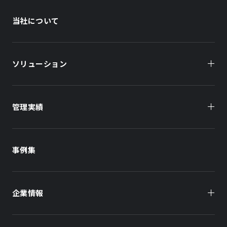
当社について
ソリューション
管理実績
オーナー様向け
商業施設
商業施設
事例集
オフィスビル
オフィスビル
企業情報
住まい（賃貸住宅）
住まい（社宅・賃貸住宅）
社長メッセージ
ホテル