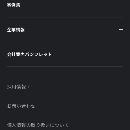
商業施設
事例集
オフィスビル
オフィスビル
企業情報
住まい（賃貸住宅）
住まい（社宅・賃貸住宅）
社長メッセージ
ホテル
ホテル
会社案内パンフレット
会社概要
学校・教育施設
学校・教育施設
事業所・アクセス
不動産開発をご検討の方へ
採用情報
沿革
お問い合わせ
物件をお探しの方向け
当社のサステナビリティに関する取り組み
個人情報の取り扱いについて
オフィス・店舗をお探しの方へ
電子公告