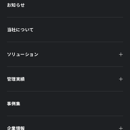
お知らせ
当社について
ソリューション
管理実績
オーナー様向け
商業施設
商業施設
事例集
オフィスビル
オフィスビル
企業情報
住まい（賃貸住宅）