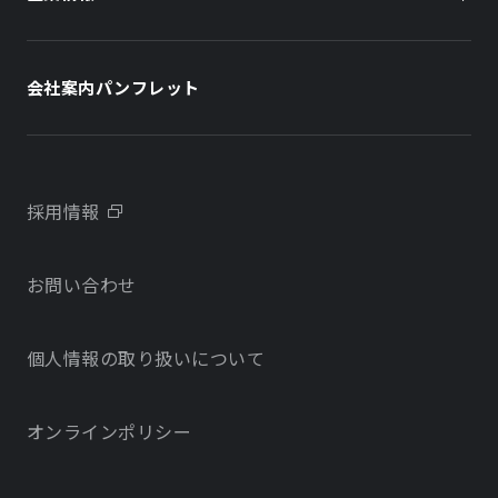
住まい（社宅・賃貸住宅）
社長メッセージ
ホテル
ホテル
会社案内パンフレット
会社概要
学校・教育施設
学校・教育施設
事業所・アクセス
不動産開発をご検討の方へ
採用情報
沿革
お問い合わせ
物件をお探しの方向け
当社のサステナビリティに関する取り組み
個人情報の取り扱いについて
オフィス・店舗をお探しの方へ
電子公告
社宅・社員寮をお探しの方へ
オンラインポリシー