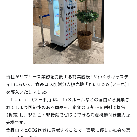
当社がサブリース業務を受託する商業施設「かわぐちキャステ
ィ」において、食品ロス削減無人販売機「ｆｕｕｂｏ（フーボ）」
を導入いたしました。
「ｆｕｕｂｏ（フーボ）」は、１/３ルールなどの理由から廃棄さ
れてしまう可能性のある商品を、定価の３割〜９割引で提供
（販売）し、非対面・非接触で受取りできる冷蔵機能付き無人販
売機です。
食品ロスとCO2削減に貢献することで、環境に優しい社会の実