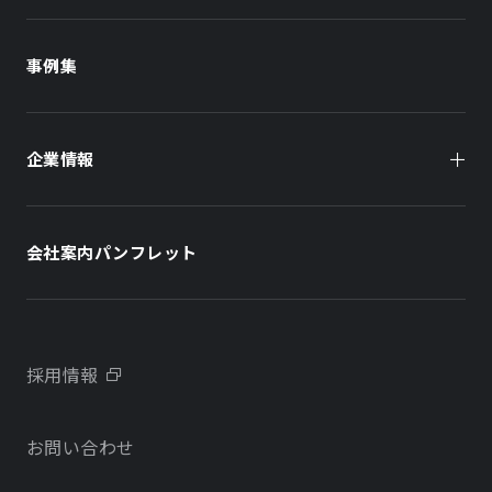
商業施設
商業施設
事例集
オフィスビル
オフィスビル
企業情報
住まい（賃貸住宅）
住まい（社宅・賃貸住宅）
社長メッセージ
ホテル
ホテル
会社案内パンフレット
会社概要
学校・教育施設
学校・教育施設
事業所・アクセス
不動産開発をご検討の方へ
採用情報
沿革
お問い合わせ
物件をお探しの方向け
当社のサステナビリティに関する取り組み