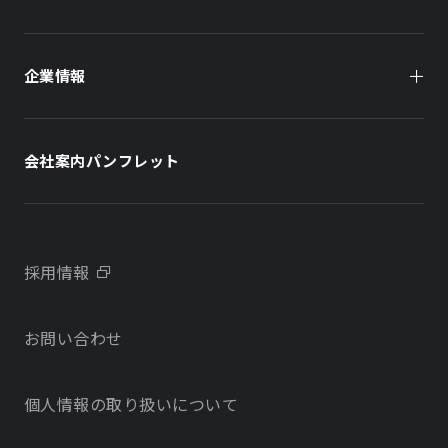
オフィスビル
オフィスビル
企業情報
住まい（賃貸住宅）
住まい（社宅・賃貸住宅）
社長メッセージ
ホテル
ホテル
会社案内パンフレット
会社概要
学校・教育施設
学校・教育施設
事業所・アクセス
不動産開発をご検討の方へ
採用情報
沿革
お問い合わせ
物件をお探しの方向け
当社のサステナビリティに関する取り組み
個人情報の取り扱いについて
オフィス・店舗をお探しの方へ
電子公告