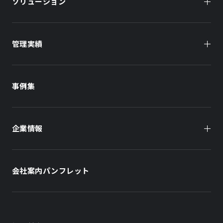
ソリューション
管理実績
オーナー様向け
商業施設
商業施設
事例集
オフィスビル
オフィスビル
企業情報
住まい（賃貸住宅）
住まい（社宅・賃貸住宅）
社長メッセージ
ホテル
ホテル
会社案内パンフレット
会社概要
学校・教育施設
学校・教育施設
事業所・アクセス
不動産開発をご検討の方へ