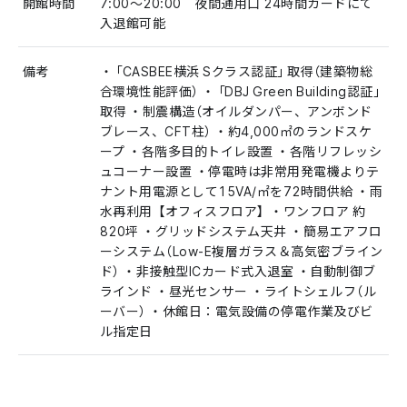
開館時間
7:00〜20:00 夜間通用口 24時間カードにて
入退館可能
備考
・「CASBEE横浜 Sクラス認証」取得（建築物総
合環境性能評価） ・「DBJ Green Building認証」
取得 ・制震構造（オイルダンパー、アンボンド
ブレース、CFT柱） ・約4,000㎡のランドスケ
ープ ・各階多目的トイレ設置 ・各階リフレッシ
ュコーナー設置 ・停電時は非常用発電機よりテ
ナント用電源として15VA/㎡を72時間供給 ・雨
水再利用 【オフィスフロア】 ・ワンフロア 約
820坪 ・グリッドシステム天井 ・簡易エアフロ
ーシステム（Low-E複層ガラス＆高気密ブライン
ド） ・非接触型ICカード式入退室 ・自動制御ブ
ラインド ・昼光センサー ・ライトシェルフ（ル
ーバー） ・休館日：電気設備の停電作業及びビ
ル指定日