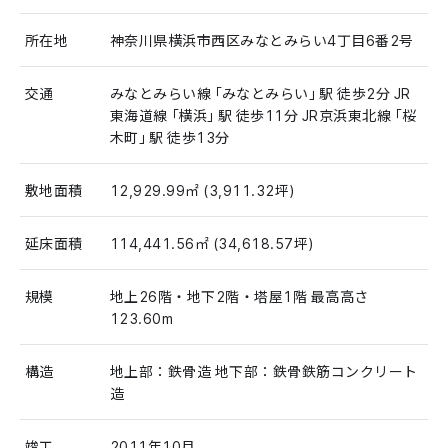
所在地
神奈川県横浜市西区みなとみらい4丁目6番2号
交通
みなとみらい線「みなとみらい」駅 徒歩2分 JR
東海道線「横浜」駅 徒歩11分 JR京浜東北線「桜
木町」駅 徒歩13分
敷地面積
12,929.99㎡ (3,911.32坪)
延床面積
114,441.56㎡ (34,618.57坪)
規模
地上26階・地下2階・塔屋1階 最高高さ
123.60m
構造
地上部：鉄骨造 地下部：鉄骨鉄筋コンクリート
造
竣工
2011年10月