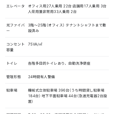
エレベータ
オフィス用27人乗用 22台 店舗用17人乗用 3台
人荷用兼非常用33人乗用 2台
光ファイバ
3階～25階（オフィス） テナントシャフトまで敷
ー
設済み
コンセント
75VA/㎡
容量
トイレ
各階多目的トイレあり、自動洗浄便座
管理形態
24時間有人警備
駐車場
機械式立体駐車場 396台（うち時間貸し駐車場
184台） 地下平面駐車場 44台（急速充電器2台設
置）