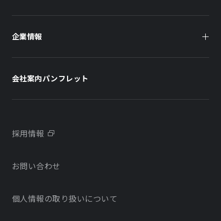
オフィスビル
オフィスビル
企業情報
住まい（賃貸住宅）
住まい（社宅・賃貸住宅）
社長メッセージ
ホテル
ホテル
会社案内パンフレット
会社概要
学校・教育施設
学校・教育施設
事業所・アクセス
不動産開発をご検討の方へ
採用情報
沿革
お問い合わせ
物件をお探しの方向け
当社のサステナビリティに関する取り組み
個人情報の取り扱いについて
オフィス・店舗をお探しの方へ
電子公告