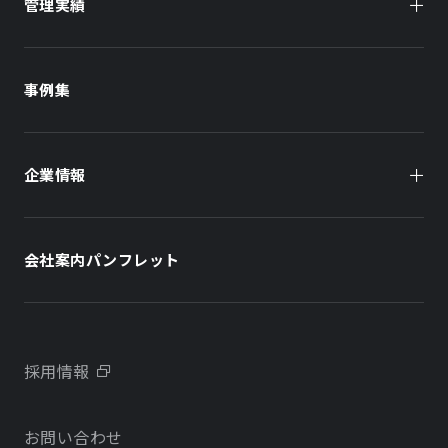
管理実績
オーナー様向け
商業施設
商業施設
事例集
オフィスビル
オフィスビル
企業情報
住まい（賃貸住宅）
住まい（社宅・賃貸住宅）
社長メッセージ
ホテル
ホテル
会社案内パンフレット
会社概要
学校・教育施設
学校・教育施設
事業所・アクセス
不動産開発をご検討の方へ
採用情報
沿革
お問い合わせ
物件をお探しの方向け