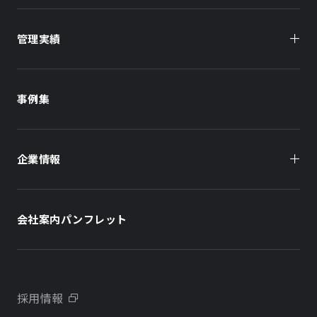
管理実績
オーナー様向け
商業施設
商業施設
事例集
オフィスビル
オフィスビル
企業情報
住まい（賃貸住宅）
住まい（社宅・賃貸住宅）
社長メッセージ
ホテル
ホテル
会社案内パンフレット
会社概要
学校・教育施設
学校・教育施設
事業所・アクセス
不動産開発をご検討の方へ
採用情報