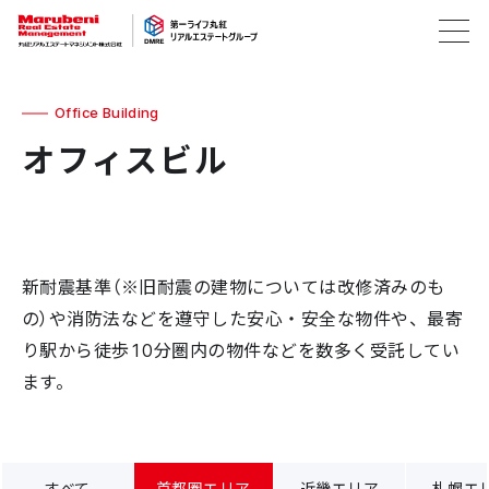
Office Building
オフィスビル
新耐震基準（※旧耐震の建物については改修済みのも
の）や消防法などを遵守した安心・安全な物件や、最寄
り駅から徒歩10分圏内の物件などを数多く受託してい
ます。
すべて
首都圏エリア
近畿エリア
札幌エ