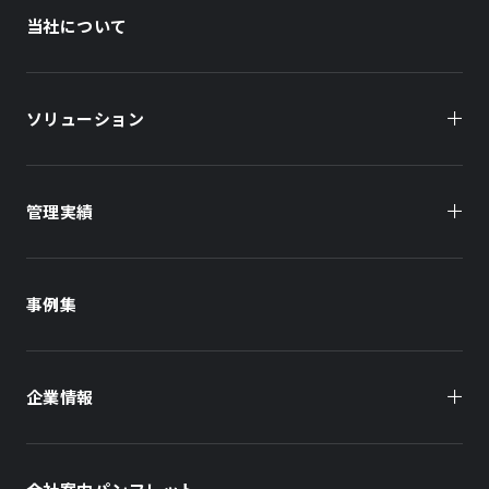
当社について
ソリューション
管理実績
オーナー様向け
商業施設
商業施設
事例集
オフィスビル
オフィスビル
企業情報
住まい（賃貸住宅）
住まい（社宅・賃貸住宅）
社長メッセージ
ホテル
ホテル