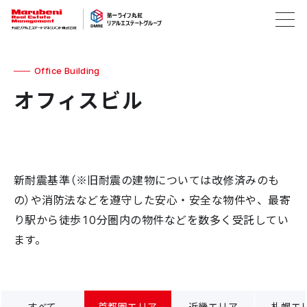
Office Building
オフィスビル
新耐震基準（※旧耐震の建物については改修済みのも
の）や消防法などを遵守した安心・安全な物件や、最寄
り駅から徒歩10分圏内の物件などを数多く受託してい
ます。
すべて
首都圏エリア
近畿エリア
札幌エ