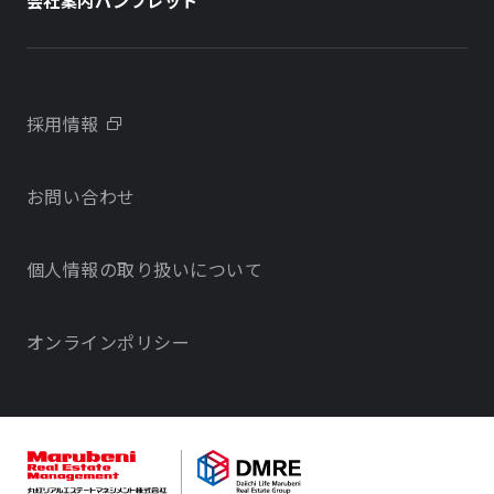
会社案内パンフレット
会社概要
学校・教育施設
学校・教育施設
事業所・アクセス
不動産開発をご検討の方へ
採用情報
沿革
お問い合わせ
物件をお探しの方向け
当社のサステナビリティに関する取り組み
個人情報の取り扱いについて
オフィス・店舗をお探しの方へ
電子公告
社宅・社員寮をお探しの方へ
オンラインポリシー
サービスで探す
不動産コンサルティング