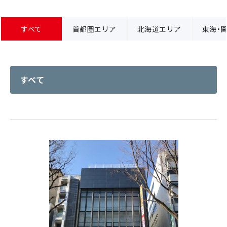
すべて
首都圏エリア
北海道エリア
東海・
すべて