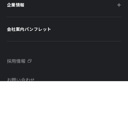
企業情報
住まい（賃貸住宅）
住まい（社宅・賃貸住宅）
社長メッセージ
ホテル
ホテル
会社案内パンフレット
会社概要
学校・教育施設
学校・教育施設
事業所・アクセス
不動産開発をご検討の方へ
採用情報
沿革
お問い合わせ
物件をお探しの方向け
当社のサステナビリティに関する取り組み
個人情報の取り扱いについて
オフィス・店舗をお探しの方へ
電子公告
社宅・社員寮をお探しの方へ
オンラインポリシー