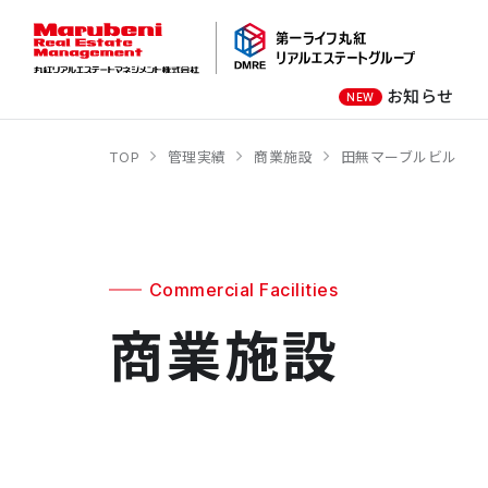
お知らせ
NEW
TOP
管理実績
商業施設
田無マーブルビル
オーナー様向け
商業施設
社長メッセージ
オフィスビル
会社概要
商業施設
オフィスビル
Commercial Facilities
商業施設
ホテル
学校・教育施設