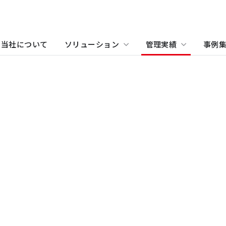
当社について
ソリューション
管理実績
事例
物件をお探しの方
住まい（賃貸住宅）
事業所・アクセス
ホテル
沿革
学
当
関
住まい（社宅・賃貸住宅）
オフィス・店舗をお探しの
不動産開発をご検討の方へ
社宅・社員寮をお探しの方