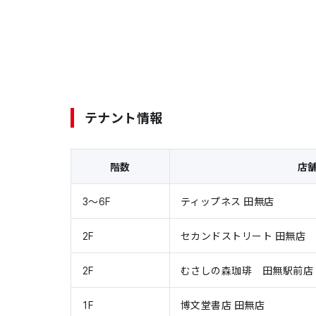
テナント情報
階数
店
3〜6F
ティップネス 田無店
2F
セカンドストリート 田無店
2F
むさしの森珈琲 田無駅前店
1F
博文堂書店 田無店