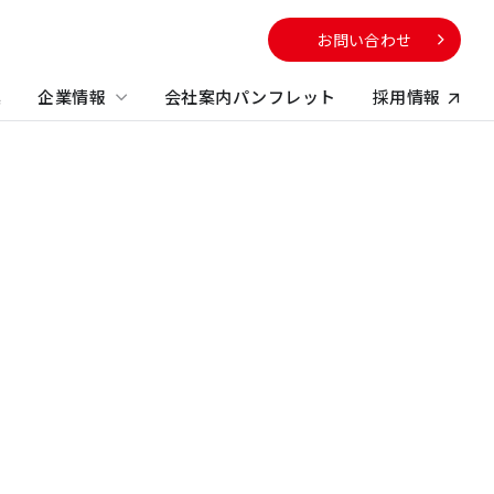
お問い合わせ
集
企業情報
会社案内パンフレット
採用情報
向け
サービスから探す
校・教育施設
社のサステナビリティに
電子公告
する取り組み
不動産コンサルティング
方
ビルマネジメント
プロパティマネジメント
コンストラクションマネジメント・