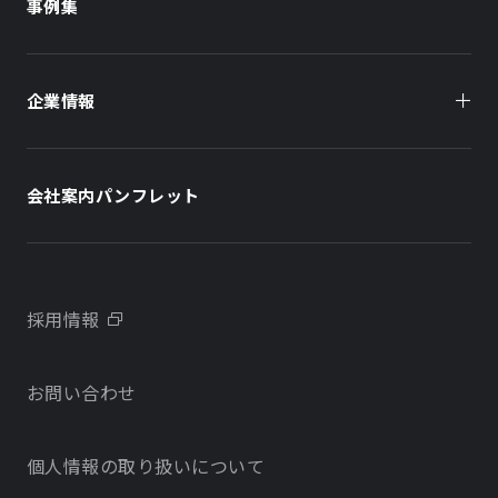
事例集
オフィスビル
オフィスビル
企業情報
住まい（賃貸住宅）
住まい（社宅・賃貸住宅）
社長メッセージ
ホテル
ホテル
会社案内パンフレット
会社概要
学校・教育施設
学校・教育施設
事業所・アクセス
不動産開発をご検討の方へ
採用情報
沿革
お問い合わせ
物件をお探しの方向け
当社のサステナビリティに関する取り組み
個人情報の取り扱いについて
オフィス・店舗をお探しの方へ
電子公告