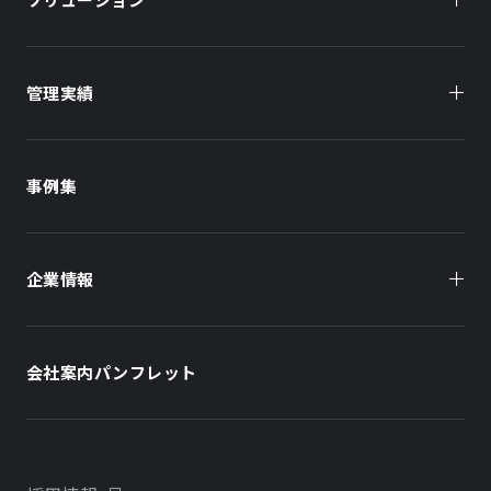
管理実績
オーナー様向け
商業施設
商業施設
事例集
オフィスビル
オフィスビル
企業情報
住まい（賃貸住宅）
住まい（社宅・賃貸住宅）
社長メッセージ
ホテル
ホテル
会社案内パンフレット
会社概要
学校・教育施設
学校・教育施設
事業所・アクセス
不動産開発をご検討の方へ