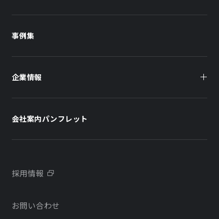
商業施設
商業施設
事例集
オフィスビル
オフィスビル
企業情報
住まい（賃貸住宅）
住まい（社宅・賃貸住宅）
社長メッセージ
ホテル
ホテル
会社案内パンフレット
会社概要
学校・教育施設
学校・教育施設
事業所・アクセス
不動産開発をご検討の方へ
採用情報
沿革
お問い合わせ
物件をお探しの方向け
当社のサステナビリティに関する取り組み