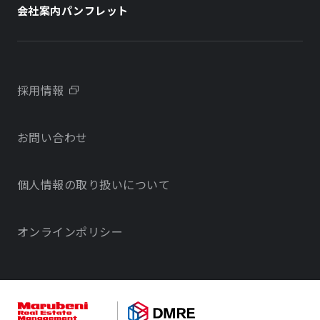
会社案内パンフレット
会社概要
学校・教育施設
学校・教育施設
事業所・アクセス
不動産開発をご検討の方へ
採用情報
沿革
お問い合わせ
物件をお探しの方向け
当社のサステナビリティに関する取り組み
個人情報の取り扱いについて
オフィス・店舗をお探しの方へ
電子公告
社宅・社員寮をお探しの方へ
オンラインポリシー
サービスで探す