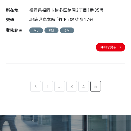
所在地
福岡県福岡市博多区諸岡3丁目1番35号
交通
JR鹿児島本線「竹下」駅 徒歩17分
業務範囲
ML
PM
BM
詳細を見る
1
3
4
5
…