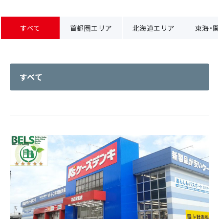
すべて
首都圏エリア
北海道エリア
東海・
すべて