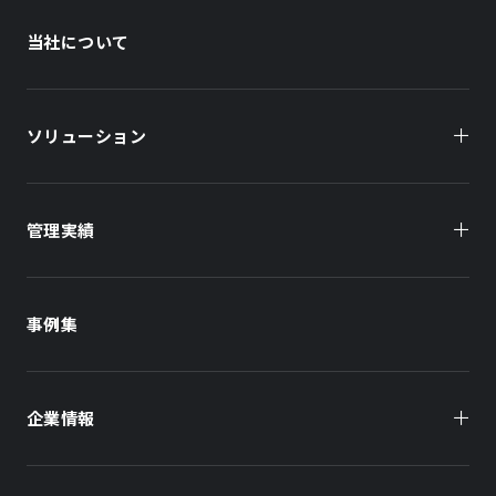
当社について
ソリューション
管理実績
オーナー様向け
商業施設
商業施設
事例集
オフィスビル
オフィスビル
企業情報
住まい（賃貸住宅）
住まい（社宅・賃貸住宅）
社長メッセージ
ホテル
ホテル