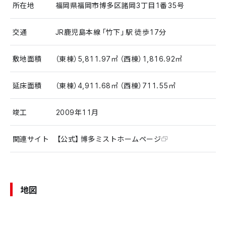
所在地
福岡県福岡市博多区諸岡3丁目1番35号
交通
JR鹿児島本線「竹下」駅 徒歩17分
敷地面積
（東棟）5,811.97㎡ （西棟）1,816.92㎡
延床面積
（東棟）4,911.68㎡ （西棟）711.55㎡
竣工
2009年11月
関連サイト
【公式】博多ミストホームページ
地図