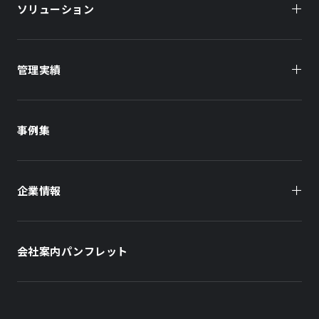
ソリューション
管理実績
オーナー様向け
商業施設
商業施設
事例集
オフィスビル
オフィスビル
企業情報
住まい（賃貸住宅）
住まい（社宅・賃貸住宅）
社長メッセージ
ホテル
ホテル
会社案内パンフレット
会社概要
学校・教育施設
学校・教育施設
事業所・アクセス