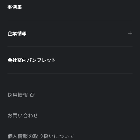
商業施設
事例集
オフィスビル
オフィスビル
企業情報
住まい（賃貸住宅）
住まい（社宅・賃貸住宅）
社長メッセージ
ホテル
ホテル
会社案内パンフレット
会社概要
学校・教育施設
学校・教育施設
事業所・アクセス
不動産開発をご検討の方へ
採用情報
沿革
お問い合わせ
物件をお探しの方向け
当社のサステナビリティに関する取り組み
個人情報の取り扱いについて
オフィス・店舗をお探しの方へ