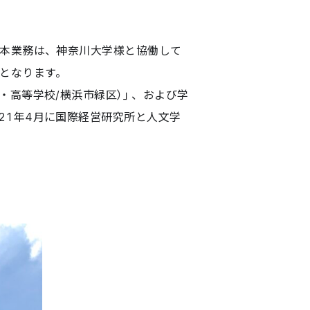
工事請負業務
マスターリース（サブリース）
。本業務は、神奈川大学様と協働して
となります。
・高等学校/横浜市緑区）」、および学
21年4月に国際経営研究所と人文学