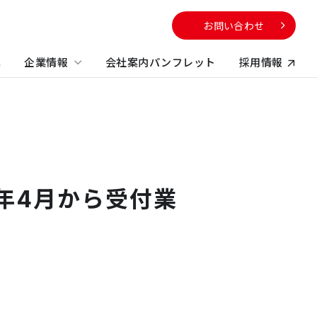
お問い合わせ
集
企業情報
会社案内パンフレット
採用情報
向け
サービスから探す
校・教育施設
社のサステナビリティに
電子公告
する取り組み
不動産コンサルティング
方
年4月から受付業
ビルマネジメント
プロパティマネジメント
コンストラクションマネジメント・