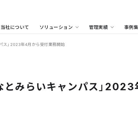
当社について
ソリューション
管理実績
事例
ス」2023年4月から受付業務開始
物件をお探しの方
住まい（賃貸住宅）
事業所・アクセス
ホテル
沿革
学
当
関
住まい（社宅・賃貸住宅）
オフィス・店舗をお探しの
なとみらいキャンパス」2023
不動産開発をご検討の方へ
社宅・社員寮をお探しの方