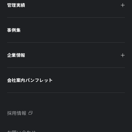
管理実績
オーナー様向け
商業施設
商業施設
事例集
オフィスビル
オフィスビル
企業情報
住まい（賃貸住宅）
住まい（社宅・賃貸住宅）
社長メッセージ
ホテル
ホテル
会社案内パンフレット
会社概要
学校・教育施設
学校・教育施設
事業所・アクセス
不動産開発をご検討の方へ
採用情報
沿革