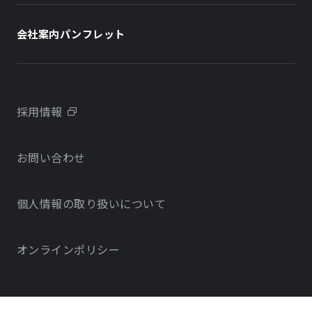
社長メッセージ
ホテル
ホテル
会社案内パンフレット
会社概要
学校・教育施設
学校・教育施設
事業所・アクセス
不動産開発をご検討の方へ
採用情報
沿革
お問い合わせ
物件をお探しの方向け
当社のサステナビリティに関する取り組み
個人情報の取り扱いについて
オフィス・店舗をお探しの方へ
電子公告
社宅・社員寮をお探しの方へ
オンラインポリシー
サービスで探す