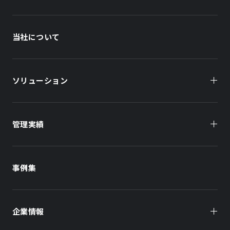
当社について
ソリューション
管理実績
オーナー様向け
商業施設
商業施設
事例集
オフィスビル
オフィスビル
企業情報
住まい（賃貸住宅）
住まい（社宅・賃貸住宅）