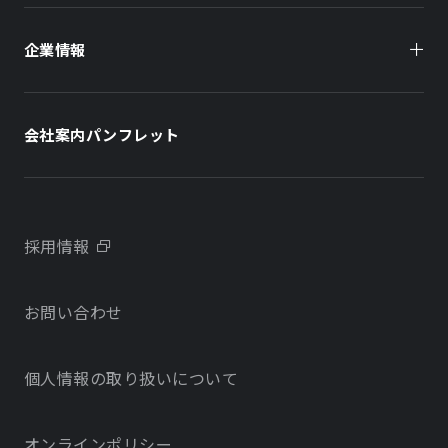
オフィスビル
企業情報
住まい（賃貸住宅）
住まい（社宅・賃貸住宅）
社長メッセージ
ホテル
ホテル
会社案内パンフレット
会社概要
学校・教育施設
学校・教育施設
事業所・アクセス
不動産開発をご検討の方へ
採用情報
沿革
お問い合わせ
物件をお探しの方向け
当社のサステナビリティに関する取り組み
個人情報の取り扱いについて
オフィス・店舗をお探しの方へ
電子公告
社宅・社員寮をお探しの方へ
オンラインポリシー