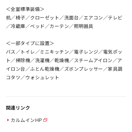
＜全室標準装備＞
机／椅子／クローゼット／洗面台／エアコン／テレビ
／冷蔵庫／ベッド／カーテン／照明器具
＜一部タイプに設置＞
バス／トイレ／ミニキッチン／電子レンジ／電気ポッ
ト／掃除機／洗濯機／乾燥機／スチームアイロン／ア
イロン台／ふとん乾燥機／ズボンプレッサー／家具調
コタツ／ウォシュレット
関連リンク
カルムインHP