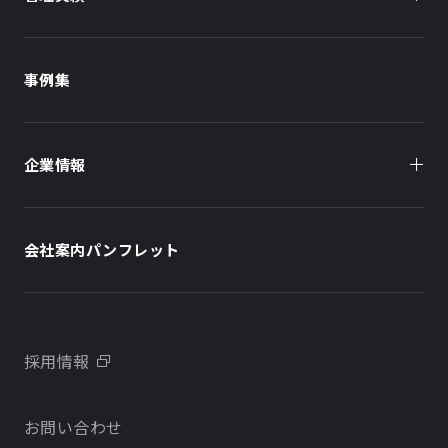
商業施設
商業施設
事例集
オフィスビル
オフィスビル
企業情報
住まい（賃貸住宅）
住まい（社宅・賃貸住宅）
社長メッセージ
ホテル
ホテル
会社案内パンフレット
会社概要
学校・教育施設
学校・教育施設
事業所・アクセス
不動産開発をご検討の方へ
採用情報
沿革
お問い合わせ
物件をお探しの方向け