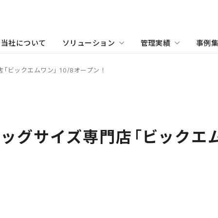
当社について
ソリューション
管理実績
事例
「ビックエムワン」10/8オープン！
物件をお探しの方
住まい（賃貸住宅）
事業所・アクセス
ホテル
沿革
学
当
関
住まい（社宅・賃貸住宅）
オフィス・店舗をお探しの
ッグサイズ専門店「ビックエム
不動産開発をご検討の方へ
社宅・社員寮をお探しの方