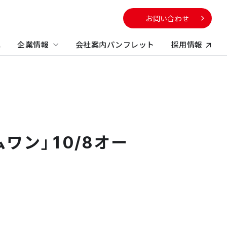
お問い合わせ
集
企業情報
会社案内パンフレット
採用情報
向け
サービスから探す
校・教育施設
社のサステナビリティに
電子公告
する取り組み
不動産コンサルティング
方
ワン」10/8オー
ビルマネジメント
プロパティマネジメント
コンストラクションマネジメント・