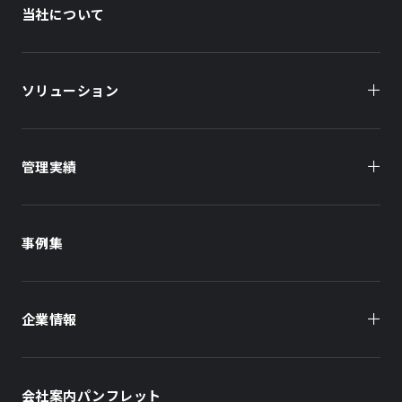
当社について
ソリューション
管理実績
オーナー様向け
商業施設
商業施設
事例集
オフィスビル
オフィスビル
企業情報
住まい（賃貸住宅）
住まい（社宅・賃貸住宅）
社長メッセージ
ホテル
ホテル
会社案内パンフレット