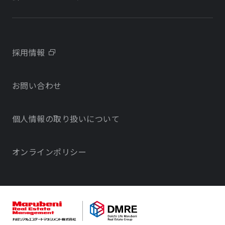
会社概要
学校・教育施設
学校・教育施設
事業所・アクセス
不動産開発をご検討の方へ
採用情報
沿革
お問い合わせ
物件をお探しの方向け
当社のサステナビリティに関する取り組み
個人情報の取り扱いについて
オフィス・店舗をお探しの方へ
電子公告
社宅・社員寮をお探しの方へ
オンラインポリシー
サービスで探す
不動産コンサルティング