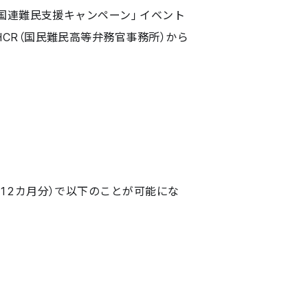
工事請負業務
国連難民支援キャンペーン」イベント
CR（国民難民高等弁務官事務所）から
マスターリース（サブリース）
12カ月分）で以下のことが可能にな