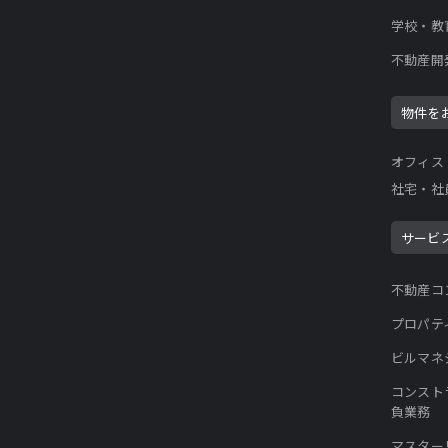
学校・教
不動産開
物件を
オフィス
社宅・社
サービ
不動産コ
プロパテ
ビルマネ
コンスト
負業務
マスター