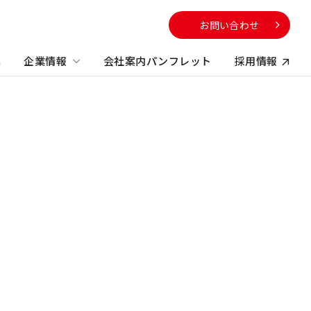
お問い合わせ
集
企業情報
会社案内パンフレット
採用情報
向け
サービスから探す
校・教育施設
社のサステナビリティに
電子公告
する取り組み
不動産コンサルティング
方
ビルマネジメント
プロパティマネジメント
コンストラクションマネジメント・