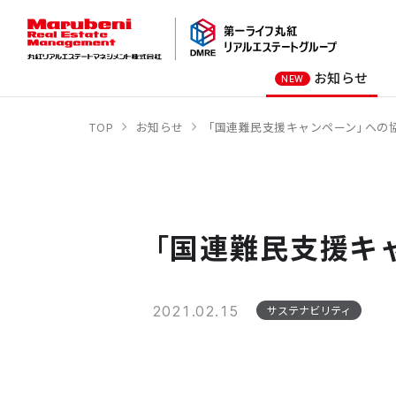
お知らせ
NEW
TOP
お知らせ
「国連難民支援キャンペーン」への
オーナー様向け
商業施設
社長メッセージ
オフィスビル
会社概要
商業施設
オフィスビル
「国連難民支援キ
ホテル
学校・教育施設
2021.02.15
サステナビリティ