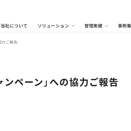
当社について
ソリューション
管理実績
事例
協力ご報告
物件をお探しの方
住まい（賃貸住宅）
事業所・アクセス
ホテル
沿革
学
当
関
住まい（社宅・賃貸住宅）
オフィス・店舗をお探しの
ャンペーン」への協力ご報告
不動産開発をご検討の方へ
社宅・社員寮をお探しの方