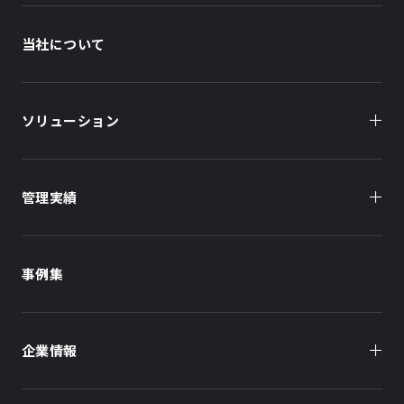
当社について
ソリューション
管理実績
オーナー様向け
商業施設
商業施設
事例集
オフィスビル
オフィスビル
企業情報
住まい（賃貸住宅）
住まい（社宅・賃貸住宅）