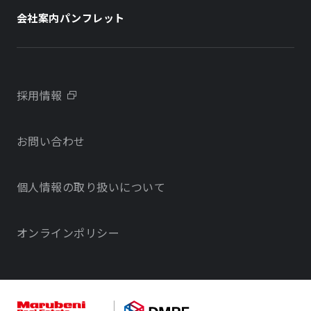
社長メッセージ
ホテル
ホテル
会社案内パンフレット
会社概要
学校・教育施設
学校・教育施設
事業所・アクセス
不動産開発をご検討の方へ
採用情報
沿革
お問い合わせ
物件をお探しの方向け
当社のサステナビリティに関する取り組み
個人情報の取り扱いについて
オフィス・店舗をお探しの方へ
電子公告
社宅・社員寮をお探しの方へ
オンラインポリシー
サービスで探す