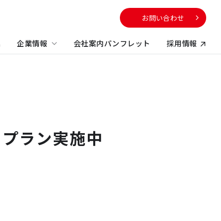
お問い合わせ
集
企業情報
会社案内パンフレット
採用情報
向け
サービスから探す
校・教育施設
社のサステナビリティに
電子公告
する取り組み
不動産コンサルティング
方
ィプラン実施中
ビルマネジメント
プロパティマネジメント
コンストラクションマネジメント・