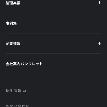
管理実績
オーナー様向け
商業施設
商業施設
事例集
オフィスビル
オフィスビル
企業情報
住まい（賃貸住宅）
住まい（社宅・賃貸住宅）
社長メッセージ
ホテル
ホテル
会社案内パンフレット
会社概要
学校・教育施設
学校・教育施設
事業所・アクセス
不動産開発をご検討の方へ
採用情報
沿革
お問い合わせ