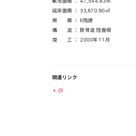
敷地面積 ： 47,544.83㎡
延床面積 ： 33,870.90㎡
規 模 ： 6階建
構 造 ： 鉄骨造 陸屋根
竣 工 ： 2000年11月
関連リンク