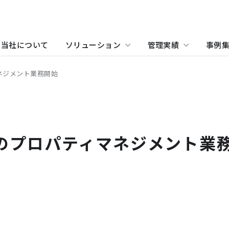
当社について
ソリューション
管理実績
事例
ネジメント業務開始
物件をお探しの方
住まい（賃貸住宅）
事業所・アクセス
ホテル
沿革
学
当
関
住まい（社宅・賃貸住宅）
オフィス・店舗をお探しの
」のプロパティマネジメント業
不動産開発をご検討の方へ
社宅・社員寮をお探しの方