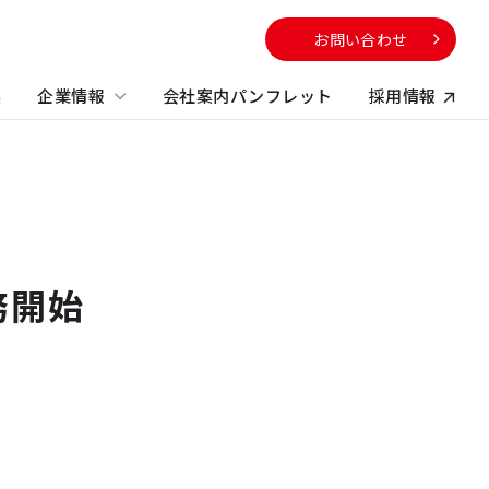
お問い合わせ
集
企業情報
会社案内パンフレット
採用情報
向け
サービスから探す
校・教育施設
社のサステナビリティに
電子公告
する取り組み
不動産コンサルティング
方
務開始
ビルマネジメント
プロパティマネジメント
コンストラクションマネジメント・