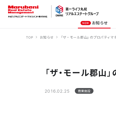
お知らせ
NEW
TOP
お知らせ
「ザ・モール郡山」のプロパティマ
オーナー様向け
商業施設
社長メッセージ
オフィスビル
会社概要
商業施設
オフィスビル
「ザ・モール郡山
ホテル
学校・教育施設
2016.02.25
商業施設