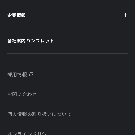
オフィスビル
企業情報
住まい（賃貸住宅）
住まい（社宅・賃貸住宅）
社長メッセージ
ホテル
ホテル
会社案内パンフレット
会社概要
学校・教育施設
学校・教育施設
事業所・アクセス
不動産開発をご検討の方へ
採用情報
沿革
お問い合わせ
物件をお探しの方向け
当社のサステナビリティに関する取り組み
個人情報の取り扱いについて
オフィス・店舗をお探しの方へ
電子公告
社宅・社員寮をお探しの方へ
オンラインポリシー