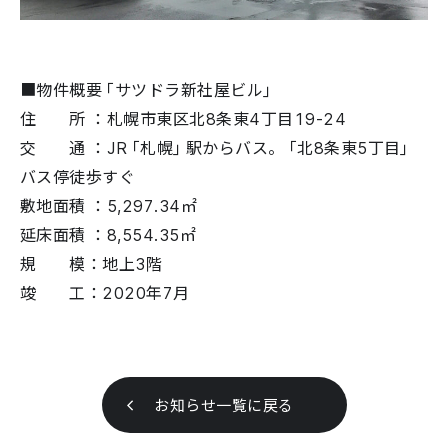
■物件概要「サツドラ新社屋ビル」
住 所 ：札幌市東区北8条東4丁目19-24
交 通 ：JR「札幌」駅からバス。「北8条東5丁目」
バス停徒歩すぐ
敷地面積 ：5,297.34㎡
延床面積 ：8,554.35㎡
規 模：地上3階
竣 工：2020年7月
お知らせ一覧に戻る