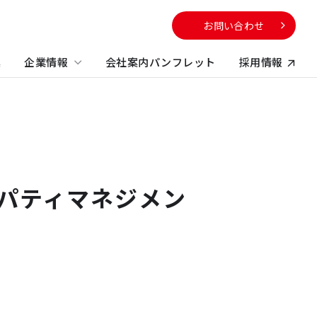
お問い合わせ
集
企業情報
会社案内パンフレット
採用情報
向け
サービスから探す
校・教育施設
社のサステナビリティに
電子公告
する取り組み
不動産コンサルティング
方
ロパティマネジメン
ビルマネジメント
プロパティマネジメント
コンストラクションマネジメント・