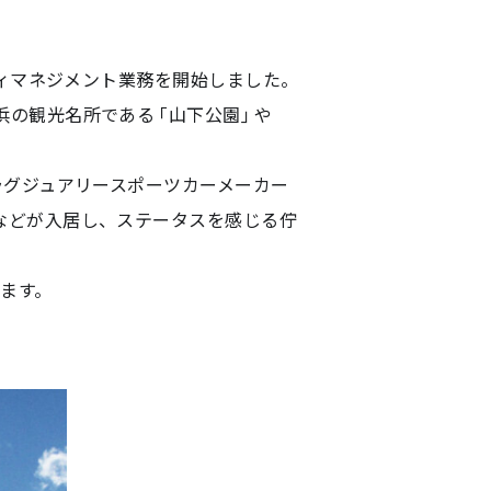
工事請負業務
マスターリース（サブリース）
ティマネジメント業務を開始しました。
浜の観光名所である「山下公園」や
ラグジュアリースポーツカーメーカー
などが入居し、ステータスを感じる佇
ます。