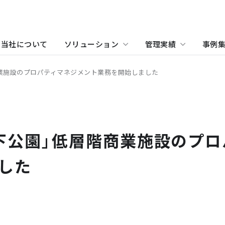
当社について
ソリューション
管理実績
事例
業施設のプロパティマネジメント業務を開始しました
物件をお探しの方
住まい（賃貸住宅）
事業所・アクセス
ホテル
沿革
学
当
関
住まい（社宅・賃貸住宅）
オフィス・店舗をお探しの
下公園」低層階商業施設のプ
不動産開発をご検討の方へ
社宅・社員寮をお探しの方
した