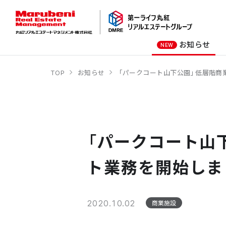
お知らせ
NEW
TOP
お知らせ
「パークコート山下公園」低層階商
オーナー様向け
商業施設
社長メッセージ
オフィスビル
会社概要
商業施設
オフィスビル
「パークコート山
ホテル
学校・教育施設
ト業務を開始しま
2020.10.02
商業施設