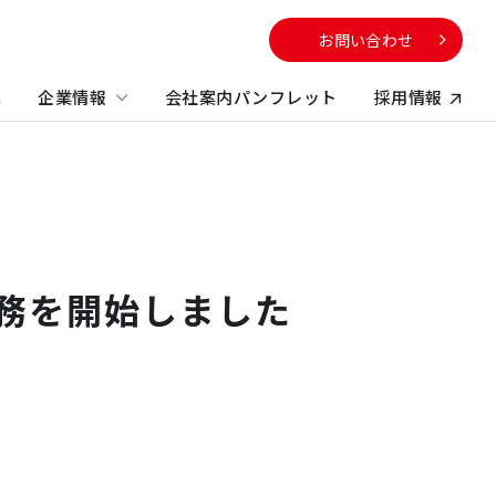
お問い合わせ
集
企業情報
会社案内パンフレット
採用情報
向け
サービスから探す
校・教育施設
社のサステナビリティに
電子公告
する取り組み
不動産コンサルティング
方
業務を開始しました
ビルマネジメント
プロパティマネジメント
コンストラクションマネジメント・