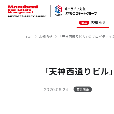
お知らせ
NEW
TOP
お知らせ
「天神西通りビル」のプロパティマ
オーナー様向け
商業施設
社長メッセージ
オフィスビル
会社概要
商業施設
オフィスビル
「天神西通りビル
ホテル
学校・教育施設
2020.06.24
商業施設