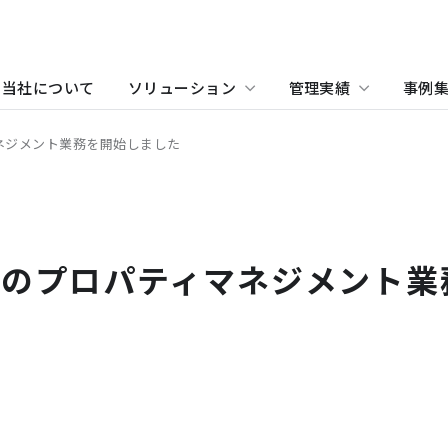
当社について
ソリューション
管理実績
事例
ネジメント業務を開始しました
物件をお探しの方
住まい（賃貸住宅）
事業所・アクセス
ホテル
沿革
学
当
関
住まい（社宅・賃貸住宅）
オフィス・店舗をお探しの
」のプロパティマネジメント
不動産開発をご検討の方へ
社宅・社員寮をお探しの方