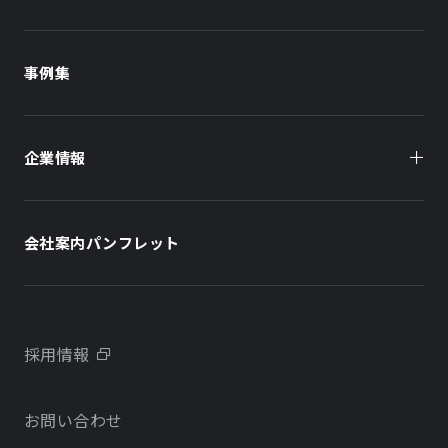
商業施設
商業施設
事例集
オフィスビル
オフィスビル
企業情報
住まい（賃貸住宅）
住まい（社宅・賃貸住宅）
社長メッセージ
ホテル
ホテル
会社案内パンフレット
会社概要
学校・教育施設
学校・教育施設
事業所・アクセス
不動産開発をご検討の方へ
採用情報
沿革
お問い合わせ
物件をお探しの方向け
当社のサステナビリティに関する取り組み