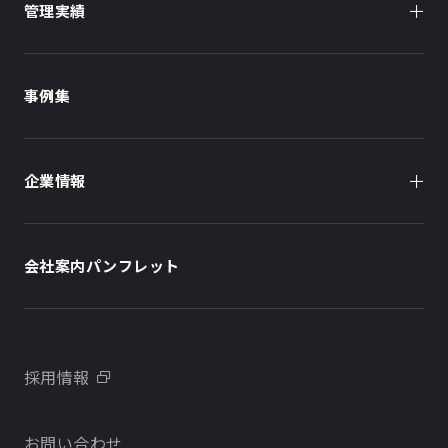
管理実績
オーナー様向け
商業施設
商業施設
事例集
オフィスビル
オフィスビル
企業情報
住まい（賃貸住宅）
住まい（社宅・賃貸住宅）
社長メッセージ
ホテル
ホテル
会社案内パンフレット
会社概要
学校・教育施設
学校・教育施設
事業所・アクセス
不動産開発をご検討の方へ
採用情報
沿革
お問い合わせ