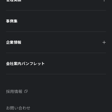
オーナー様向け
商業施設
商業施設
事例集
オフィスビル
オフィスビル
企業情報
住まい（賃貸住宅）
住まい（社宅・賃貸住宅）
社長メッセージ
ホテル
ホテル
会社案内パンフレット
会社概要
学校・教育施設
学校・教育施設
事業所・アクセス
不動産開発をご検討の方へ
採用情報
沿革
お問い合わせ
物件をお探しの方向け