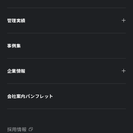
管理実績
オーナー様向け
商業施設
商業施設
事例集
オフィスビル
オフィスビル
企業情報
住まい（賃貸住宅）
住まい（社宅・賃貸住宅）
社長メッセージ
ホテル
ホテル
会社案内パンフレット
会社概要
学校・教育施設
学校・教育施設
事業所・アクセス
不動産開発をご検討の方へ
採用情報