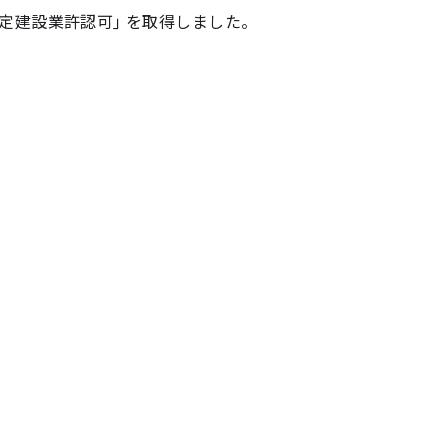
工事請負業務
特定建設業許認可」を取得しました。
マスターリース（サブリース）