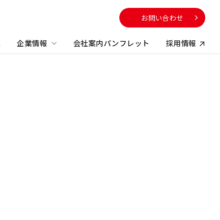
お問い合わせ
集
企業情報
会社案内パンフレット
採用情報
向け
サービスから探す
校・教育施設
社のサステナビリティに
電子公告
する取り組み
不動産コンサルティング
方
ビルマネジメント
プロパティマネジメント
コンストラクションマネジメント・