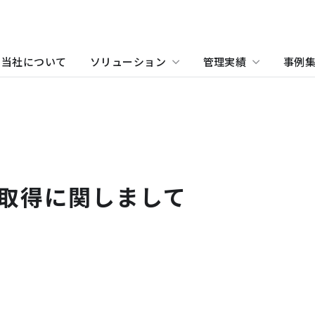
当社について
ソリューション
管理実績
事例
て
物件をお探しの方
住まい（賃貸住宅）
事業所・アクセス
ホテル
沿革
学
当
関
住まい（社宅・賃貸住宅）
オフィス・店舗をお探しの
取得に関しまして
不動産開発をご検討の方へ
社宅・社員寮をお探しの方