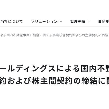
当社について
ソリューション
管理実績
事例
による国内不動産事業の統合に関する事業統合契約および株主間契約の締結
物件をお探しの方
住まい（賃貸住宅）
事業所・アクセス
ホテル
沿革
学
当
関
住まい（社宅・賃貸住宅）
オフィス・店舗をお探しの
ールディングスによる国内不
不動産開発をご検討の方へ
社宅・社員寮をお探しの方
約および株主間契約の締結に