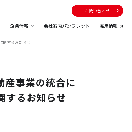
お問い合わせ
集
企業情報
会社案内パンフレット
採用情報
に関するお知らせ
向け
サービスから探す
校・教育施設
社のサステナビリティに
電子公告
する取り組み
不動産コンサルティング
方
動産事業の統合に
ビルマネジメント
関するお知らせ
プロパティマネジメント
コンストラクションマネジメント・