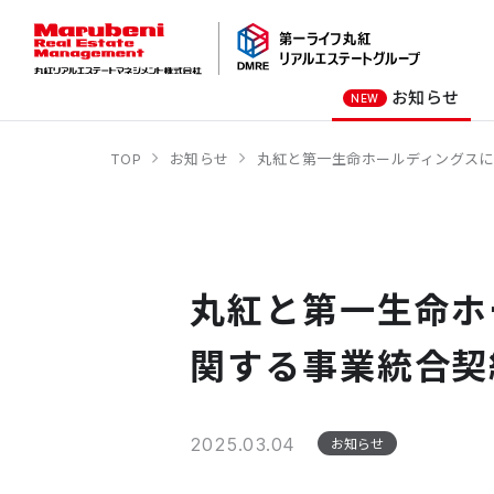
お知らせ
NEW
TOP
お知らせ
丸紅と第一生命ホールディングス
オーナー様向け
商業施設
社長メッセージ
オフィスビル
会社概要
商業施設
オフィスビル
丸紅と第一生命ホ
ホテル
学校・教育施設
関する事業統合契
2025.03.04
お知らせ