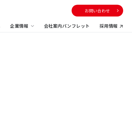
お問い合わせ
集
企業情報
会社案内パンフレット
採用情報
向け
サービスから探す
校・教育施設
社のサステナビリティに
電子公告
する取り組み
不動産コンサルティング
方
ビルマネジメント
プロパティマネジメント
コンストラクションマネジメント・