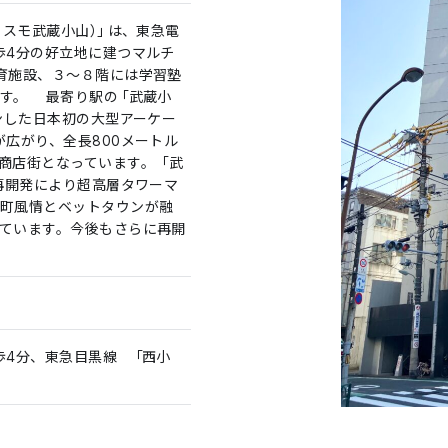
コスモ武蔵小山）」は、東急電
歩4分の好立地に建つマルチ
育施設、３～８階には学習塾
す。 最寄り駅の「武蔵小
プンした日本初の大型アーケー
が広がり、全長800メートル
商店街となっています。 「武
の再開発により超高層タワーマ
町風情とベットタウンが融
ています。今後もさらに再開
歩4分、東急目黒線 「西小