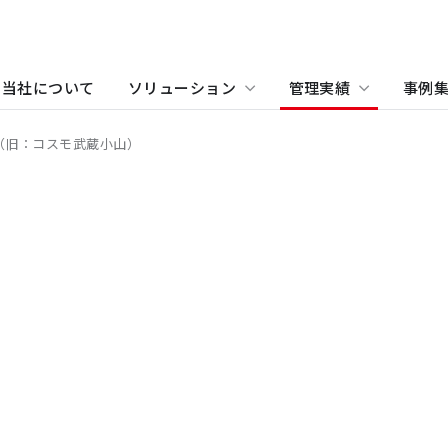
当社について
ソリューション
管理実績
事例
（旧：コスモ武蔵小山）
物件をお探しの方
住まい（賃貸住宅）
事業所・アクセス
ホテル
沿革
学
当
関
住まい（社宅・賃貸住宅）
オフィス・店舗をお探しの
不動産開発をご検討の方へ
社宅・社員寮をお探しの方