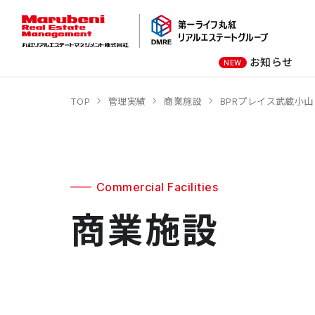
お知らせ
NEW
TOP
管理実績
商業施設
BPRプレイス武蔵小山
オーナー様向け
商業施設
社長メッセージ
オフィスビル
会社概要
商業施設
オフィスビル
Commercial Facilities
商業施設
ホテル
学校・教育施設