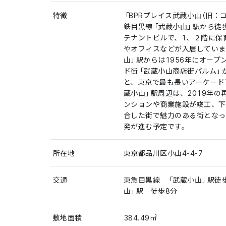
特徴
「BPRプレイス武蔵小山（旧：
鉄目黒線「武蔵小山」駅から徒
テナントビルで、1、２階に保
やオフィスなどが入居していま
山」駅からは1956年にオー
ド街「武蔵小山商店街パルム」
と、東京で最も長いアーケード
蔵小山」駅周辺は、2019年
ンションや商業施設が竣工、下
合した街で魅力のある街となっ
発が進む予定です。
所在地
東京都品川区小山4-4-7
交通
東急目黒線 「武蔵小山」駅徒
山」駅 徒歩8分
敷地面積
384.49㎡