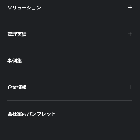
ソリューション
管理実績
オーナー様向け
商業施設
商業施設
事例集
オフィスビル
オフィスビル
企業情報
住まい（賃貸住宅）
住まい（社宅・賃貸住宅）
社長メッセージ
ホテル
ホテル
会社案内パンフレット
会社概要
学校・教育施設
学校・教育施設