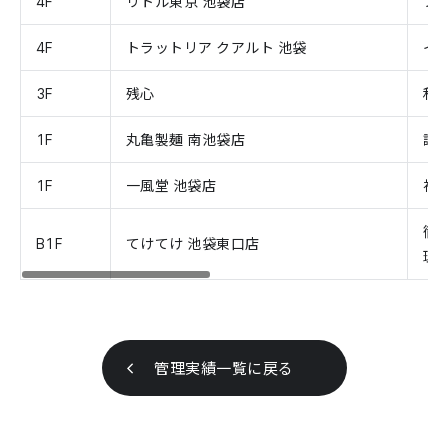
4F
リトル東京 池袋店
プ
4F
トラットリア クアルト 池袋
イ
3F
残心
和
1F
丸亀製麺 南池袋店
讃
1F
一風堂 池袋店
福
徹
B1F
てけてけ 池袋東口店
理
管理実績一覧に戻る