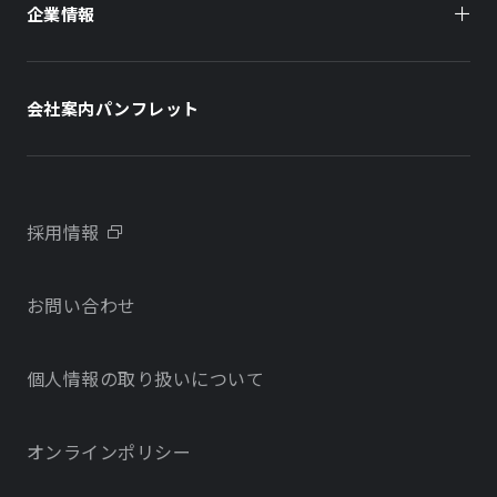
企業情報
住まい（賃貸住宅）
住まい（社宅・賃貸住宅）
社長メッセージ
ホテル
ホテル
会社案内パンフレット
会社概要
学校・教育施設
学校・教育施設
事業所・アクセス
不動産開発をご検討の方へ
採用情報
沿革
お問い合わせ
物件をお探しの方向け
当社のサステナビリティに関する取り組み
個人情報の取り扱いについて
オフィス・店舗をお探しの方へ
電子公告
社宅・社員寮をお探しの方へ
オンラインポリシー