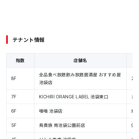
テナント情報
階数
店舗名
全品食べ放題飲み放題居酒屋 おすすめ屋
8F
2時
池袋店
7F
KICHIRI ORANGE LABEL 池袋東口
カ
6F
喰喰 池袋店
焼
5F
鳥貴族 南池袋公園前店
低