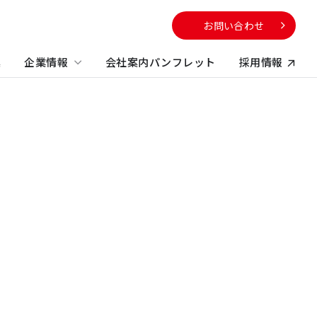
お問い合わせ
集
企業情報
会社案内パンフレット
採用情報
向け
サービスから探す
校・教育施設
社のサステナビリティに
電子公告
する取り組み
不動産コンサルティング
方
ビルマネジメント
プロパティマネジメント
コンストラクションマネジメント・