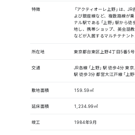
特徴
「アクティオーレ上野」は、J
よび銀座線など、複数路線が乗
ナル駅である「上野」駅から徒
地し、携帯ショップ、英会話教
などが入居するマルチテナント
所在地
東京都台東区上野4丁目5番5号
交通
JR各線「上野」駅 徒歩4分 東
駅 徒歩3分 都営大江戸線「上野
敷地面積
159.59㎡
延床面積
1,234.99㎡
竣工
1984年9月