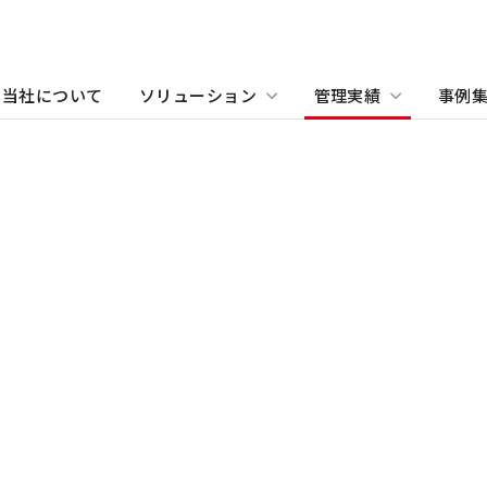
当社について
ソリューション
管理実績
事例
物件をお探しの方
住まい（賃貸住宅）
事業所・アクセス
ホテル
沿革
学
当
関
住まい（社宅・賃貸住宅）
オフィス・店舗をお探しの
不動産開発をご検討の方へ
社宅・社員寮をお探しの方