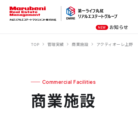
お知らせ
NEW
TOP
管理実績
商業施設
アクティオーレ上野
オーナー様向け
商業施設
社長メッセージ
オフィスビル
会社概要
商業施設
オフィスビル
Commercial Facilities
商業施設
ホテル
学校・教育施設