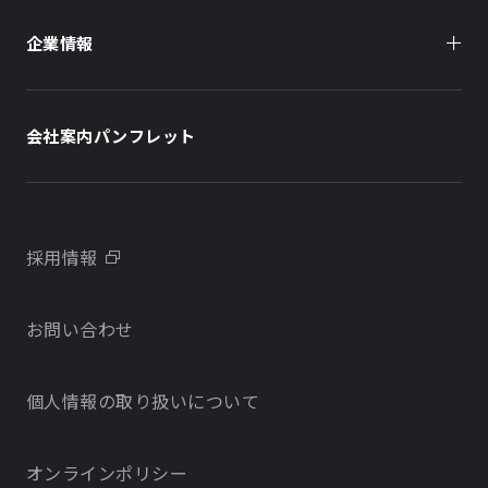
企業情報
住まい（賃貸住宅）
住まい（社宅・賃貸住宅）
社長メッセージ
ホテル
ホテル
会社案内パンフレット
会社概要
学校・教育施設
学校・教育施設
事業所・アクセス
不動産開発をご検討の方へ
採用情報
沿革
お問い合わせ
物件をお探しの方向け
当社のサステナビリティに関する取り組み
個人情報の取り扱いについて
オフィス・店舗をお探しの方へ
電子公告
社宅・社員寮をお探しの方へ
オンラインポリシー