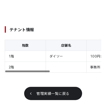
テナント情報
階数
店舗名
1階
ダイソー
100円シ
2階
事務所
管理実績一覧に戻る