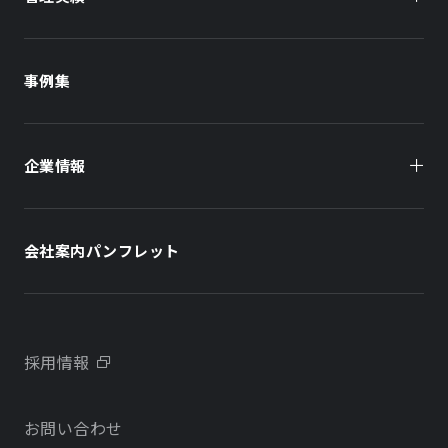
商業施設
商業施設
事例集
オフィスビル
オフィスビル
企業情報
住まい（賃貸住宅）
住まい（社宅・賃貸住宅）
社長メッセージ
ホテル
ホテル
会社案内パンフレット
会社概要
学校・教育施設
学校・教育施設
事業所・アクセス
不動産開発をご検討の方へ
採用情報
沿革
お問い合わせ
物件をお探しの方向け