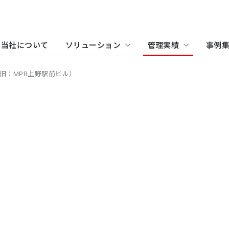
当社について
ソリューション
管理実績
事例
旧：MPR上野駅前ビル）
物件をお探しの方
住まい（賃貸住宅）
事業所・アクセス
ホテル
沿革
学
当
関
住まい（社宅・賃貸住宅）
オフィス・店舗をお探しの
不動産開発をご検討の方へ
社宅・社員寮をお探しの方