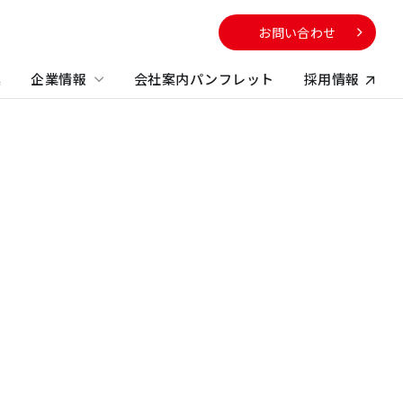
お問い合わせ
集
企業情報
会社案内パンフレット
採用情報
向け
サービスから探す
校・教育施設
社のサステナビリティに
電子公告
する取り組み
不動産コンサルティング
方
ビルマネジメント
プロパティマネジメント
コンストラクションマネジメント・