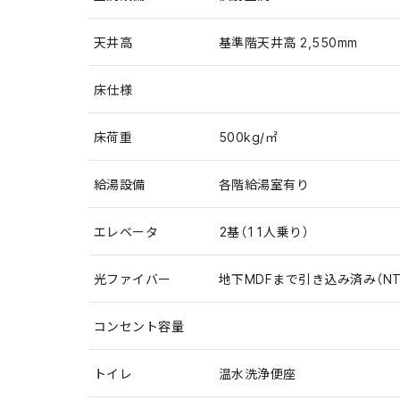
天井高
基準階天井高 2,550mm
床仕様
床荷重
500kg/㎡
給湯設備
各階給湯室有り
エレベータ
2基（11人乗り）
光ファイバー
地下MDFまで引き込み済み（NT
コンセント容量
トイレ
温水洗浄便座