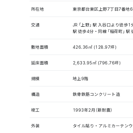
所在地
東京都台東区上野7丁目7番地
交通
JR「上野」駅 入谷口より徒歩1
駅 徒歩4分・同線「稲荷町」駅 
敷地面積
426.36㎡ (128.97坪)
延床面積
2,633.95㎡ (796.76坪)
規模
地上9階
構造
鉄骨鉄筋コンクリート造
竣工
1993年2月（新耐震）
外装
タイル貼り・アルミカーテンウ