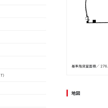
基準階貸室面積／ 276.5
T）
地図