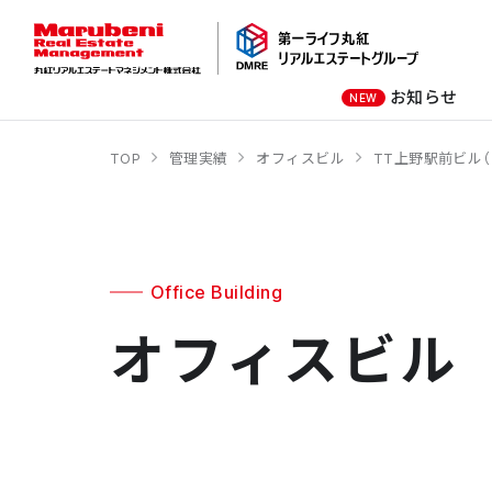
お知らせ
NEW
TOP
管理実績
オフィスビル
TT上野駅前ビル（
オーナー様向け
商業施設
社長メッセージ
オフィスビル
会社概要
商業施設
オフィスビル
Office Building
オフィスビル
ホテル
学校・教育施設