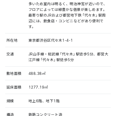
多いため室内は明るく、明治神宮が近いので、
フロアによっては緑豊かな借景が楽しめます。
最寄り駅のJRおよび都営地下鉄「代々木」駅周
辺には、飲食店・コンビニなどがあり便利で
す。
所在地
東京都渋谷区代々木1-4-1
交通
JR山手線・総武線「代々木」駅徒歩5分、都営大
江戸線「代々木」駅徒歩5分
敷地面積
488.38㎡
延床面積
1277.19㎡
規模
地上6階、地下1階
構造
鉄筋コンクリート造