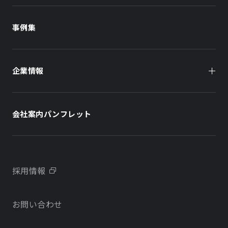
商業施設
商業施設
事例集
オフィスビル
オフィスビル
企業情報
住まい（賃貸住宅）
住まい（社宅・賃貸住宅）
社長メッセージ
ホテル
ホテル
会社案内パンフレット
会社概要
学校・教育施設
学校・教育施設
事業所・アクセス
不動産開発をご検討の方へ
採用情報
沿革
お問い合わせ
物件をお探しの方向け
当社のサステナビリティに関する取り組み