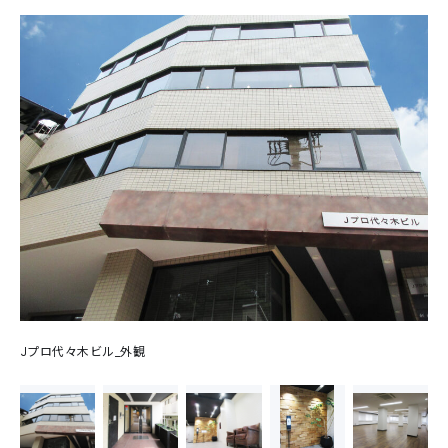
Jプロ代々木ビル_外観