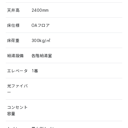
天井高
2400mm
床仕様
OAフロア
床荷重
300kg/㎡
給湯設備
各階給湯室
エレベータ
1基
光ファイバ
ー
コンセント
容量